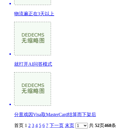
物流遍正在3天以上
就打开AI问答模式
分逛戏因Visa取MasterCard结算而下架后
首页 1
2
3
4
5
6
7
下一页
末页
共
52
页
468
条