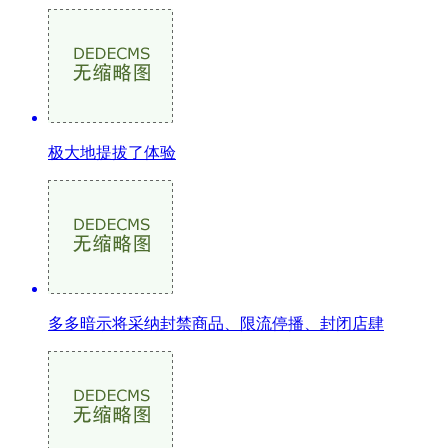
极大地提拔了体验
多多暗示将采纳封禁商品、限流停播、封闭店肆