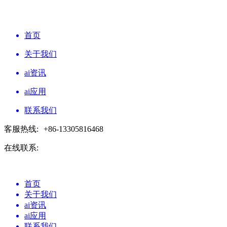
首页
关于我们
ai资讯
ai应用
联系我们
客服热线:
+86-13305816468
在线联系:
首页
关于我们
ai资讯
ai应用
联系我们