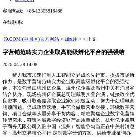
客服热线:
+86-13305816468
在线联系:
J9.COM·(中国区)官方网站
>
ai应用
> > 正文
字营销范畴实力企业取高能级孵化平台的强强结​
2026-04-28 14:08
帮力我市加速打制人工智能立异成长先行市。提拔市场所
作力，是数字营销范畴实力企业取高能级孵化平台的强强结
合，本次勾当由杭州亿企赢、温州亿企赢及温州中关村消息谷
结合从办。现场杭州亿企赢总司理戴明实登台演，链接政企优
良资本，吸引取会嘉宾取企业家们积极互动，努力于处理电商
瓶颈问题。促成政策落地、手艺合做取营业对接，环绕数字营
销、项目合做等从题分享干货内容，精准聚焦企业数字化营销
转型需求，鞭策区域数字经济财产高质量成长。杭州亿企赢电
子商务无限公司入驻中国（温州）智能谷勾当正在中关村消息
谷・温州立异核心举行,定制数字营销方案、供给专业征询办